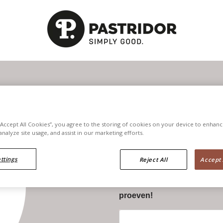
GOLDEN CRO
PROEVEN
 “Accept All Cookies”, you agree to the storing of cookies on your device to enhanc
analyze site usage, and assist in our marketing efforts.
Wil je kennismaken met de Go
advies voor afbakken, menu-op
ttings
Reject All
Accept 
proeven met onze account m
Laat je gegevens achter en
proeven!